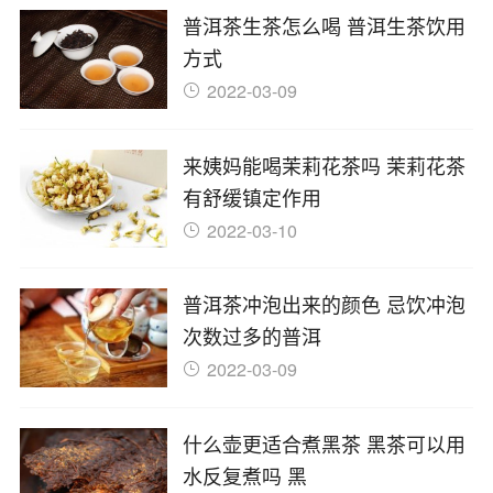
普洱茶生茶怎么喝 普洱生茶饮用
方式
2022-03-09
来姨妈能喝茉莉花茶吗 茉莉花茶
有舒缓镇定作用
2022-03-10
普洱茶冲泡出来的颜色 忌饮冲泡
次数过多的普洱
2022-03-09
什么壶更适合煮黑茶 黑茶可以用
水反复煮吗 黑