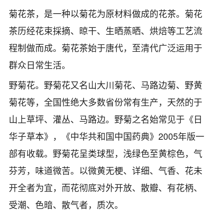
菊花茶，是一种以菊花为原材料做成的花茶。菊花
茶历经花束採摘、晾干、生晒蒸晒、烘焙等工艺流
程制做而成。菊花茶始于唐代，至清代广泛运用于
群众日常生活。
野菊花。野菊花又名山大川菊花、马路边菊、野黄
菊花等，全国性绝大多数省份常有生产，天然的于
山上草坪、灌丛、马路边。野菊之名始常见于《日
华子草本》，《中华共和国中国药典》2005年版一
部有收载。野菊花呈类球型，浅绿色至黄棕色，气
芬芳，味道微苦。以微黄无梗、详细、气香、花未
开全者为宜，而花彻底对外开放、散瓣、有花柄、
受潮、色暗、散气者，质次。