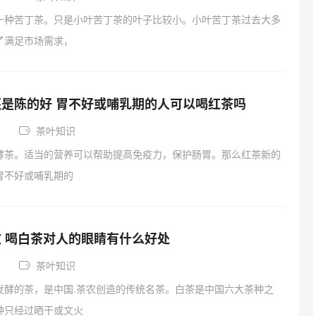
一种苦丁茶。只是小叶苦丁茶的叶子比较小。小叶苦丁茶过去大多
了满足市场需求，
是陈的好 胃不好或哺乳期的人可以喝红茶吗
茶叶知识
酵茶。适当的营养可以帮助提高免疫力，保护肠胃。那么红茶新的
胃不好或哺乳期的
 喝白茶对人的眼睛有什么好处
茶叶知识
发酵的茶，是中国.茶农创造的传统名茶。白茶是中国六大茶种之
种只经过晒干或文火