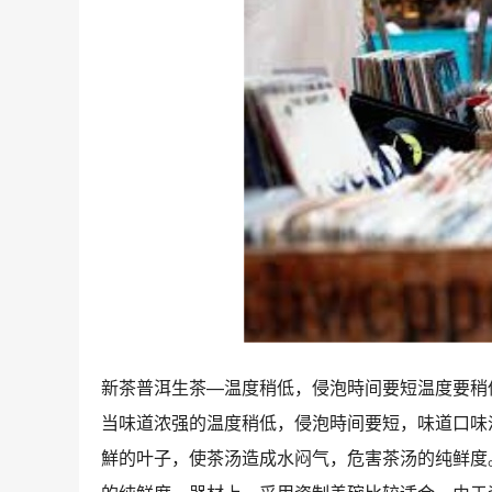
新茶普洱生茶—温度稍低，侵泡時间要短温度要稍低
当味道浓强的温度稍低，侵泡時间要短，味道口味
鮮的叶子，使茶汤造成水闷气，危害茶汤的纯鲜度