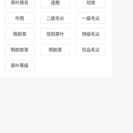
茶叶排名
连翘
功效
作用
二级毛尖
一级毛尖
雨前茶
信阳茶叶
特级毛尖
明前前茶
明前茶
珍品毛尖
茶叶等级