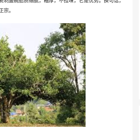
瓷制盖碗胎质细腻，釉厚，不挂味，它是优势。换句话，
正宗。