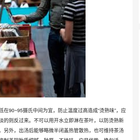
在90~95摄氏中间为宜，防止温度过高造成“烫熟味”，应
淡的则反过来。不可以用开水立即淋在茶叶，以防烫熟新
。另外，出汤后能够略微半闭盖热管散热，也可维持茶汤