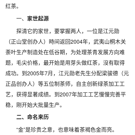
红茶。
一、
家世起源
探清它的家世，要掌握两人，一位是江元勋
（正山堂创办人）時间返回2004年，武夷山桐木关
荼叶生产制造处在低谷期，为处理茶青发展方向难
题，
毛尖价格
，最开始是用芽头做红茶，沒有取得
成功。到2005年7月，江元勋老先生分配梁骏德（元
正品创办人）等五位制茶师，自主创新绿茶加工工
艺，获得显著成绩。到2007年加工工艺慢慢完善平
稳，刚开始大批量生产。
二、
命名
来历
“金”是珍贵之意，也意味着茶褐色金而亮。