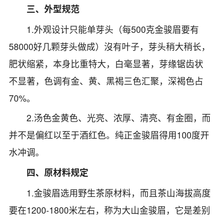
三、外型规范
1.外观设计只能单芽头（每500克金骏眉要有
58000好几颗芽头做成）沒有叶子，芽头稍大稍长，
肥状缩紧，本身比重特大，白毫显著，芽缘锯齿状
不显著，色调有金、黄、黑褐三色汇聚，深褐色占
70%。
2.汤色金黄色、光亮、浓厚、清亮、有金圈，而
并不是偏红以至于酒红色。纯正金骏眉得用100度开
水冲调。
四、原材料规定
1.金骏眉选用野生茶原材料，而且茶山海拔高度
要在1200-1800米左右，称为大山金骏眉，它是差别