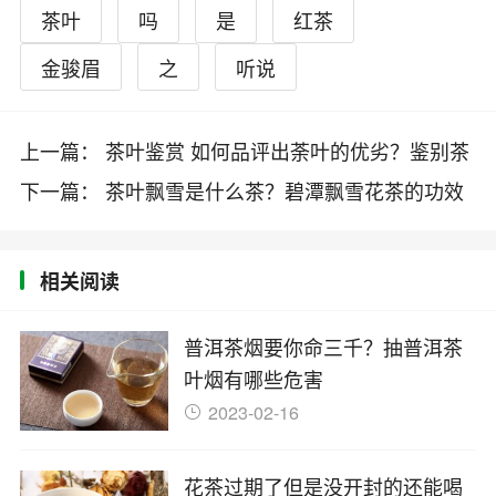
茶叶
吗
是
红茶
金骏眉
之
听说
上一篇： 茶叶鉴赏 如何品评出荼叶的优劣？鉴别茶
叶的
下一篇： 茶叶飘雪是什么茶？碧潭飘雪花茶的功效
及泡法
相关阅读
普洱茶烟要你命三千？抽普洱茶
叶烟有哪些危害
2023-02-16
花茶过期了但是没开封的还能喝