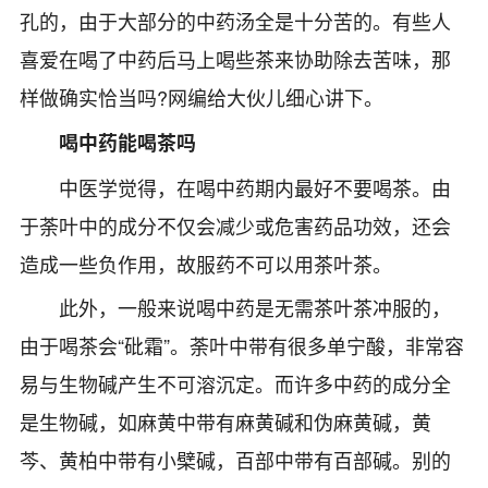
孔的，由于大部分的中药汤全是十分苦的。有些人
喜爱在喝了中药后马上喝些茶来协助除去苦味，那
样做确实恰当吗?网编给大伙儿细心讲下。
喝中药能喝茶吗
中医学觉得，在喝中药期内最好不要喝茶。由
于荼叶中的成分不仅会减少或危害药品功效，还会
造成一些负作用，故服药不可以用茶叶茶。
此外，一般来说喝中药是无需茶叶茶冲服的，
由于喝茶会“砒霜”。荼叶中带有很多单宁酸，非常容
易与生物碱产生不可溶沉定。而许多中药的成分全
是生物碱，如麻黄中带有麻黄碱和伪麻黄碱，黄
芩、黄柏中带有小檗碱，百部中带有百部碱。别的