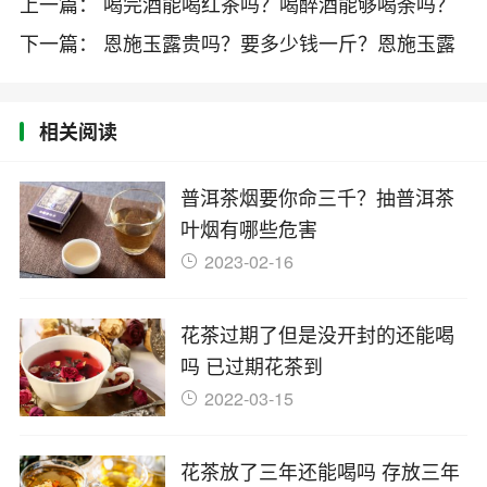
上一篇： 喝完酒能喝红茶吗？喝醉酒能够喝荼吗？
教你如
下一篇： 恩施玉露贵吗？要多少钱一斤？恩施玉露
最新价
相关阅读
普洱茶烟要你命三千？抽普洱茶
叶烟有哪些危害
2023-02-16
花茶过期了但是没开封的还能喝
吗 已过期花茶到
2022-03-15
花茶放了三年还能喝吗 存放三年