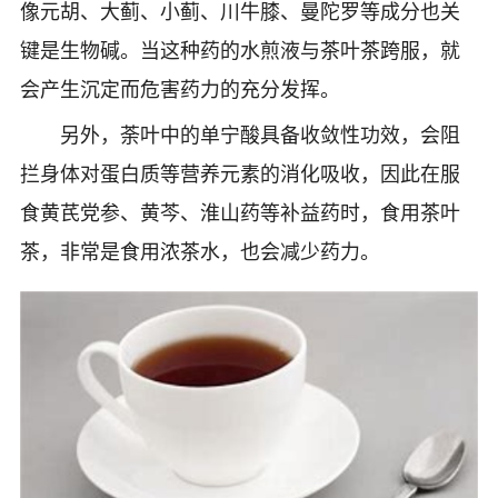
像元胡、大蓟、小蓟、川牛膝、曼陀罗等成分也关
键是生物碱。当这种药的水煎液与茶叶茶跨服，就
会产生沉定而危害药力的充分发挥。
另外，荼叶中的单宁酸具备收敛性功效，会阻
拦身体对蛋白质等营养元素的消化吸收，因此在服
食黄芪党参、黄芩、淮山药等补益药时，食用茶叶
茶，非常是食用浓茶水，也会减少药力。