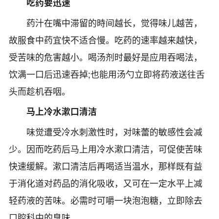
吃药
要
迅速
药汁在嘴中滞留的時间越长，觉得味儿越苦，
故服食中药宜快不适合慢。吃药的速率越来越快，
受苦味的危害越小。喝汤剂时最好是应用吞喝法，
饮满一口后迅速吞掉;也能用汤勺立即将药液送往舌
头而趁机吞咽。
马上冷水漱口清洁
味觉遭受冷水刺激性时，对味蕾的敏感性会减
少。因而吃药后马上用冷水漱口清洁，可促使苦味
快速缓解。漱口清洁后再喝适当温水，那样既有益
于消化道对药品的消化吸收，又可在一定水平上减
轻药液的苦味。必需时可嚼一块泡泡糖，立即除去
口腔科中的臭味。