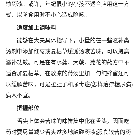
输药液。或许，年纪很小的小孩不适合应用这一方
式，以防食用时不小心造成呛咳。
适度加上调味料
能够在大夫具体指导下，小量的在一些滋补类
汤剂中添加红枣或夏枯草缓减汤液苦味，可以提高
滋补功效。可是在有水藻、大戟、芫花的药方中不
适合加夏枯草。在放凉的药汤里加一勺纯蜂蜜还可
以缓解苦味，可是拉肚子和尿毒症(怎样治疗糖尿病)
病人不宜。
把握部位
舌尖上体会苦味的味觉集中化在舌头，因而吃
药时要尽量减少舌头过多地触碰药液;服食较苦的药