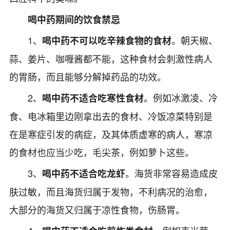
喝中药
期间的饮食
禁忌
1、
。朝天椒、
喝中药不可以吃辛辣食物的食材
蒜、姜片、咖喱酱都不能，这种食材会刺激性病人
的胃肠，而且能够分解掉药品的功效。
2、
。例如冰激凌、冷
喝中药不适合吃寒性食材
食、电冰箱里边刚拿出去的食材、冷饭凉菜特别是
在是寒症引发的病症，及其体质虚寒的病人，寒凉
的食材也应当少吃，
毛尖茶
，例如萝卜这些。
3、
。海货非常容易造成皮
喝中药不适合吃龙虾
肤过敏，而且海货归属于发物，不利病况的治愈，
大部分的海货又归属于凉性食物，伤肠胃。