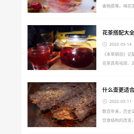
香物质等。喝花
花茶搭配大全
2022-03-14
《本草纲目》记
花茶具有祛斑、
什么壶更适合
2022-03-11
数百年来，历史
饮食结构的改变