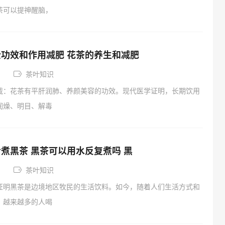
茶可以提神醒脑，
功效和作用减肥 花茶的养生和减肥
茶叶知识
载：花茶有平肝润肺、养颜美容的功效。现代医学证明，长期饮用
润燥、明目、解毒
煮黑茶 黑茶可以用水反复煮吗 黑
茶叶知识
证明黑茶是边境地区牧民的生活饮料。如今，随着人们生活方式和
，越来越多的人喝