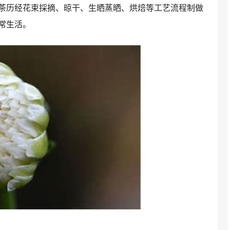
茶历经花束採摘、晾干、生晒蒸晒、烘焙等工艺流程制做
常生活。