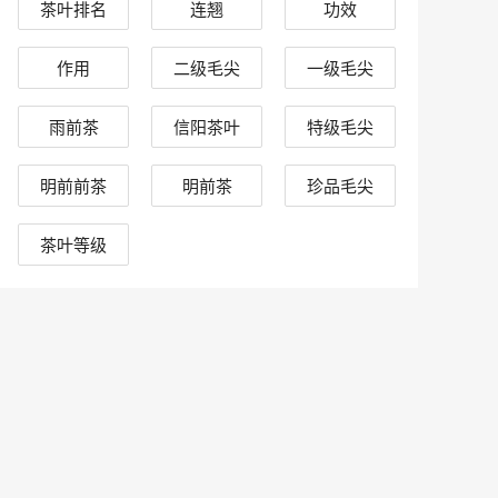
茶叶排名
连翘
功效
作用
二级毛尖
一级毛尖
雨前茶
信阳茶叶
特级毛尖
明前前茶
明前茶
珍品毛尖
茶叶等级