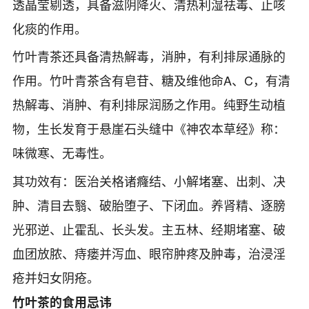
透晶莹剔透，具备滋阴降火、清热利湿祛毒、止咳
化痰的作用。
竹叶青茶还具备清热解毒，消肿，有利排尿通脉的
作用。竹叶青茶含有皂苷、糖及维他命A、C，有清
热解毒、消肿、有利排尿润肠之作用。纯野生动植
物，生长发育于悬崖石头缝中《神农本草经》称：
味微寒、无毒性。
其功效有：医治关格诸癃结、小解堵塞、出刺、决
肿、清目去翳、破胎堕子、下闭血。养肾精、逐膀
光邪逆、止霍乱、长头发。主五林、经期堵塞、破
血团放脓、痔瘘并泻血、眼帘肿疼及肿毒，治浸淫
疮并妇女阴疮。
竹叶茶的食用忌讳