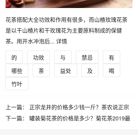
花茶搭配大全功效和作用有很多，而山楂玫瑰花茶
是以干山楂片和干玫瑰花为主要原料制成的保健
茶。用开水冲泡后...
详情
的
功效
与
禁忌
有
哪些
茶
益处
及
喝
竹叶
上一篇： 正宗龙井的价格多少钱一斤？茶农说正宗
西湖龙井很难买到
下一篇： 罐装菊花茶的价格是多少？菊花茶2019最
新价格详情