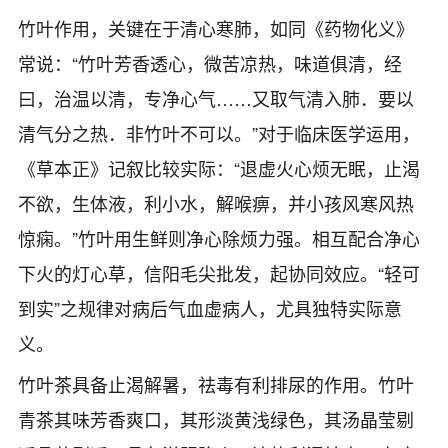
竹叶作用，关键在于清心寒肺，如同《药物化义》
常说：“竹叶芳香透心，微苦凉热，味道俱清，经
曰，治温以清，专净心气……又取气清入肺．要以
清气分之热．非竹叶不可以。”对于临床医学运用，
《草本正》记叙比较实际：“退虚火心烦无眠，止渴
不欲，生体液，利小水，解喉痹，并小孩风寒风热
惊痫。”竹叶用生鲜则净心除烦力强。相互配合净心
下火的灯心草，
信阳毛尖批发
，起协同效应。“轻可
到实”之规律对病后气血虚病人，尤具独特实际意
义。
竹叶茶具备止渴解暑，祛毒有利排尿的作用。竹叶
青茶其味芳香爽口，其形淡黄浅绿色，其汤晶莹剔